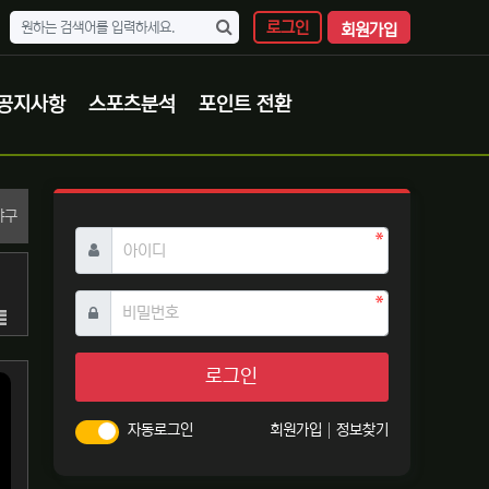
로그인
회원가입
공지사항
스포츠분석
포인트 전환
분류
야구
필수
아이디
필수
비밀번호
목록
로그인
자동로그인
회원가입
정보찾기