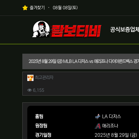
상단 네비
즐겨찾기
08월 08일(토)
메인 메뉴
로고
공식보증업
2025년 8월 29일 (금) MLB LA 다저스 vs 애리조나 다이아몬드백스 
작성자 정보
작성
최고관리자
컨텐츠 정보
조회
6,155
본문
홈팀
LA 다저스
원정팀
애리조나
경기일정
2025년 8월 29일 (금)