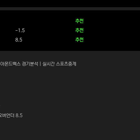
추천
-1.5
추천
8.5
추천
나 다이아몬드백스 경기분석 | 실시간 스포츠중계
5
 오버언더 8.5