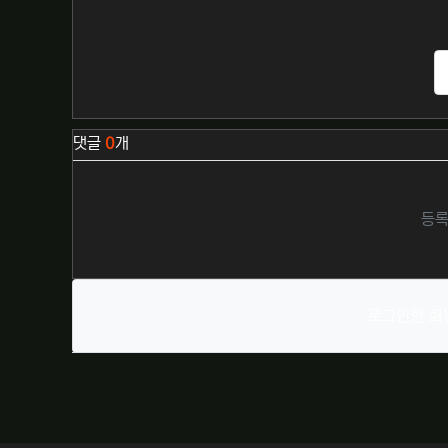
관련자료
댓글
0
개
등록
로그인한 회