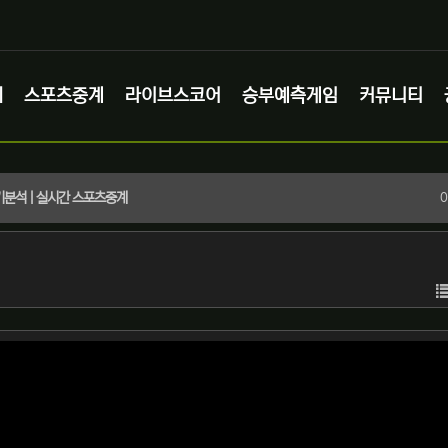
체
스포츠중계
라이브스코어
승부예측게임
커뮤니티
경기분석 | 실시간 스포츠중계