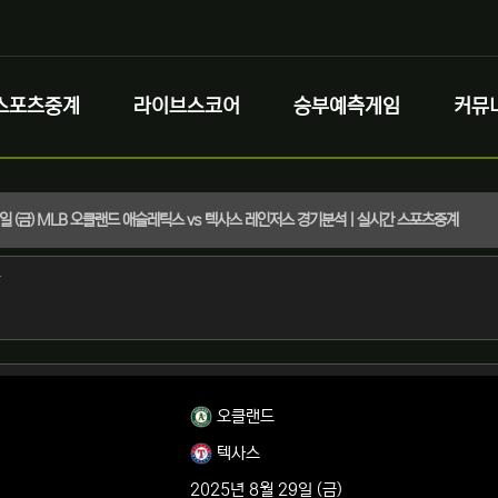
스포츠중계
라이브스코어
승부예측게임
커뮤
29일 (금) MLB 오클랜드 애슬레틱스 vs 텍사스 레인저스 경기분석 | 실시간 스포츠중계
정보
작성
자
정보
오클랜드
텍사스
2025년 8월 29일 (금)