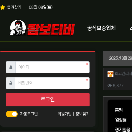
상단 네비
즐겨찾기
08월 08일(토)
메인 메뉴
로고
공식보증업체
2025년 8월 
필수
아이디
작성자 
최고관리
필수
비밀번호
컨텐츠 
조회
6,377
본문
로그인
홈팀
자동로그인
회원가입
정보찾기
원정팀
경기일정