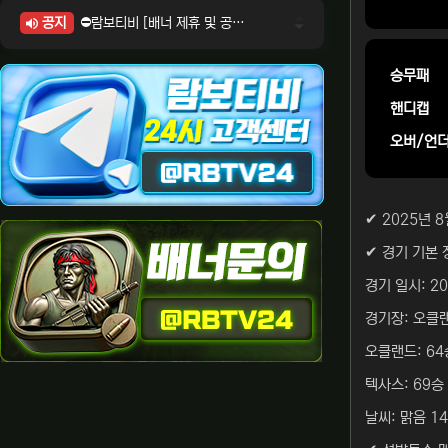
공지
⛔람보티비 [배너 제휴 및 공식 입점 문의 안내]
⛔람보티비 [포인트: 상품전환 및 제휴전환 안내]
⛔람보티비 [정회원 등급UP! 안내사항]
승무패
⛔람보티비 [채팅방 이용시 주의사항]
핸디캡
⛔람보티비 [공식보증업체 안내]
오버/언
✔ 2025년 
✔ 경기 기본 
경기 일시: 20
경기장: 오클
오클랜드: 64승
텍사스: 69승 
날씨: 맑음 14