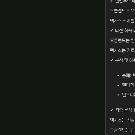
✔ 선발투수 
오클랜드 – Ma
텍사스 – 메릴
✔ 타선 화력 
오클랜드는 팀
텍사스는 가르
✔ 분석 및 예
승패: 
핸디캡:
언오버:
✔ 최종 분석 
텍사스는 선발
오클랜드는 반