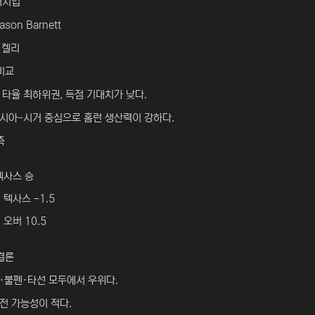
매치업
son Barnett
 켈리
비교
 타율 최하위권, 득점 기대치가 낮다.
시아-시거 중심으로 홈런 생산력이 강하다.
측
텍사스 승
 텍사스 -1.5
 오버 10.5
결론
·불펜·타선 모두에서 우위다.
전 가능성이 적다.