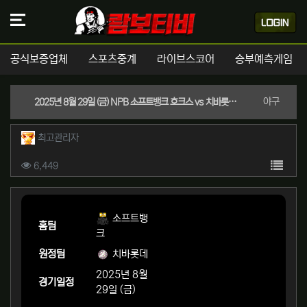
공식보증업체
스포츠중계
라이브스코어
승부예측게임
분류
야구
2025년 8월 29일 (금) NPB 소프트뱅크 호크스 vs 치바롯데 마린즈 경기분석 | 실시간 스포츠중계
작성자 정보
작성
최고관리자
컨텐츠 정보
목록
조회
6,449
본문
소프트뱅
홈팀
크
원정팀
치바롯데
2025년 8월
경기일정
29일 (금)