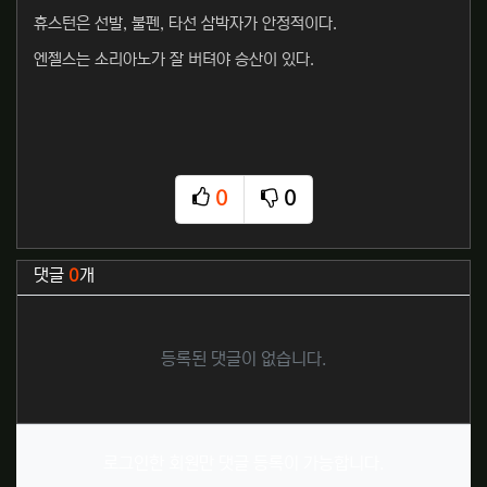
휴스턴은 선발, 불펜, 타선 삼박자가 안정적이다.
엔젤스는 소리아노가 잘 버텨야 승산이 있다.
0
0
추천
비추천
관련자료
댓글
0
개
등록된 댓글이 없습니다.
로그인한 회원만 댓글 등록이 가능합니다.