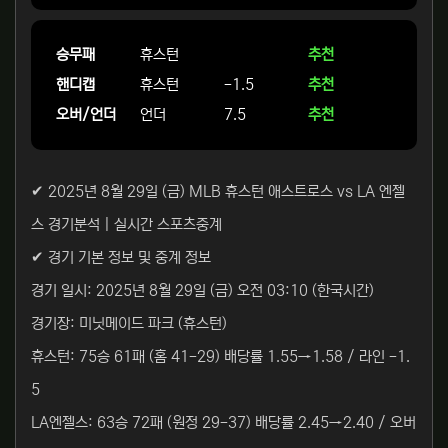
승무패
휴스턴
추천
핸디캡
휴스턴
-1.5
추천
오버/언더
언더
7.5
추천
✔ 2025년 8월 29일 (금) MLB 휴스턴 애스트로스 vs LA 엔젤
스 경기분석 | 실시간 스포츠중계
✔ 경기 기본 정보 및 중계 정보
경기 일시: 2025년 8월 29일 (금) 오전 03:10 (한국시간)
경기장: 미닛메이드 파크 (휴스턴)
휴스턴: 75승 61패 (홈 41-29) 배당률 1.55→1.58 / 라인 -1.
5
LA엔젤스: 63승 72패 (원정 29-37) 배당률 2.45→2.40 / 오버