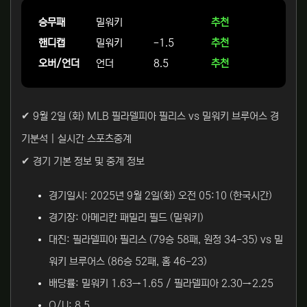
승무패
밀워키
추천
핸디캡
밀워키
-1.5
추천
오버/언더
언더
8.5
추천
✔ 9월 2일 (화) MLB 필라델피아 필리스 vs 밀워키 브루어스 경
기분석 | 실시간 스포츠중계
✔ 경기 기본 정보 및 중계 정보
경기일시: 2025년 9월 2일(화) 오전 05:10 (한국시간)
경기장: 아메리칸 패밀리 필드 (밀워키)
대진: 필라델피아 필리스 (79승 58패, 원정 34-35) vs 밀
워키 브루어스 (86승 52패, 홈 46-23)
배당률: 밀워키 1.63→1.65 / 필라델피아 2.30→2.25
O/U: 8.5