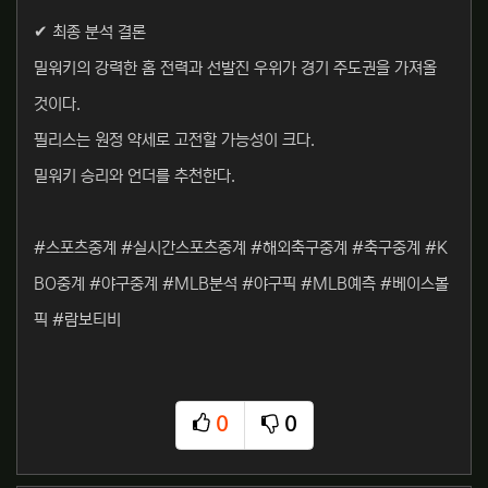
✔ 최종 분석 결론
밀워키의 강력한 홈 전력과 선발진 우위가 경기 주도권을 가져올
것이다.
필리스는 원정 약세로 고전할 가능성이 크다.
밀워키 승리와 언더를 추천한다.
#스포츠중계 #실시간스포츠중계 #해외축구중계 #축구중계 #K
BO중계 #야구중계 #MLB분석 #야구픽 #MLB예측 #베이스볼
픽 #람보티비
0
0
추천
비추천