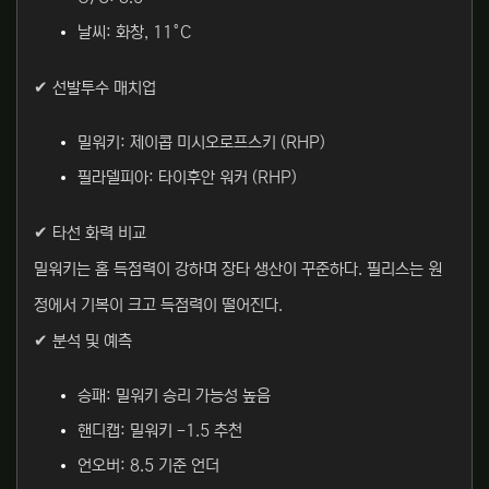
날씨: 화창, 11°C
✔ 선발투수 매치업
밀워키: 제이콥 미시오로프스키 (RHP)
필라델피아: 타이후안 워커 (RHP)
✔ 타선 화력 비교
밀워키는 홈 득점력이 강하며 장타 생산이 꾸준하다. 필리스는 원
정에서 기복이 크고 득점력이 떨어진다.
✔ 분석 및 예측
승패: 밀워키 승리 가능성 높음
핸디캡: 밀워키 -1.5 추천
언오버: 8.5 기준 언더