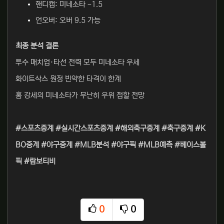
핸디캡: 미네소타 -1.5
언오버: 오버 9.5 가능
최종 분석 결론
투수 매치업·타선 전력 모두 미네소타 우세
화이트삭스 원정 빈약한 타격이 한계
홈 강세의 미네소타가 무난히 우위 점할 전망
#스포츠중계 #실시간스포츠중계 #해외축구중계 #축구중계 #K
BO중계 #야구중계 #MLB분석 #야구픽 #MLB예측 #베이스볼
픽 #람보티비
0
0
추천
비추천