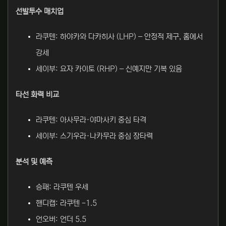
선발투수 매치업
라쿠텐: 하야카와 다카히사 (LHP) – 안정적 제구, 홈에서
강세
세이부: 요자 카이토 (RHP) – 신예지만 기복 있음
타선 화력 비교
라쿠텐: 아사무라·야마사키 중심 타격
세이부: 스기우라·나카무라 중심 장타력
분석 및 예측
승패: 라쿠텐 우세
핸디캡: 라쿠텐 -1.5
언오버: 언더 5.5