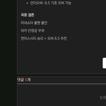
언더오버: 8.5 기준 오버 가능
최종 결론
미네소타 불펜 불안
와카 안정감 우위
캔자스시티 승리 + 오버 8.5 추천
관련자료
댓글
0
개
등록