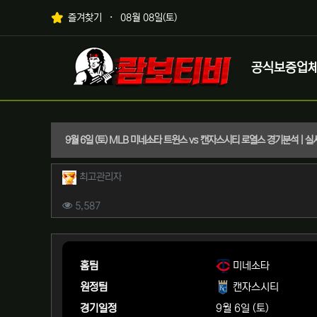
상단 네비
즐겨찾기
08월 08일(토)
메인 메뉴
로고
공식보증업
9월 6일 (토) MLB 미네소타 트윈스 vs 캔자스시티 로열스 경기분석 | 
작성자 정보
작성
최고관리자
컨텐츠 정보
조회
5,587
본문
홈팀
미네소타
원정팀
캔자스시티
경기일정
9월 6일 (토)