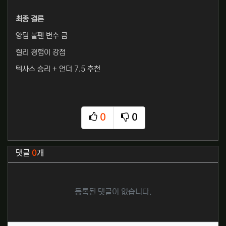
최종 결론
양팀 불펜 변수 큼
켈리 경험이 강점
텍사스 승리 + 언더 7.5 추천
0
0
추천
비추천
관련자료
댓글
0
개
등록된 댓글이 없습니다.