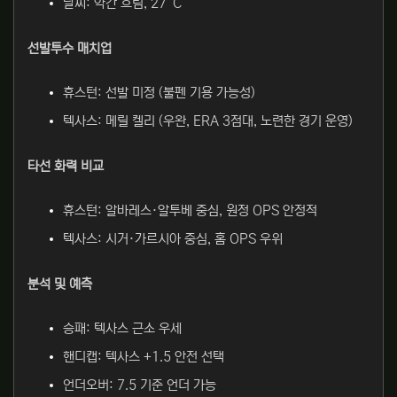
날씨: 약간 흐림, 27°C
선발투수 매치업
휴스턴: 선발 미정 (불펜 기용 가능성)
텍사스: 메릴 켈리 (우완, ERA 3점대, 노련한 경기 운영)
타선 화력 비교
휴스턴: 알바레스·알투베 중심, 원정 OPS 안정적
텍사스: 시거·가르시아 중심, 홈 OPS 우위
분석 및 예측
승패: 텍사스 근소 우세
핸디캡: 텍사스 +1.5 안전 선택
언더오버: 7.5 기준 언더 가능