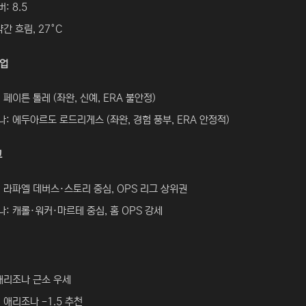
: 8.5
약간 흐림, 27°C
치업
 페이튼 톨레 (좌완, 신예, ERA 불안정)
: 에두아르도 로드리게스 (좌완, 경험 풍부, ERA 안정적)
교
 라파엘 데버스·스토리 중심, OPS 리그 상위권
: 캐롤·워커·마르테 중심, 홈 OPS 강세
애리조나 근소 우세
 애리조나 -1.5 추천