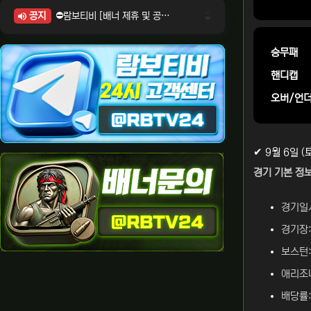
공지
⛔람보티비 [배너 제휴 및 공식 입점 문의 안내]
⛔람보티비 [포인트: 상품전환 및 제휴전환 안내]
⛔람보티비 [정회원 등급UP! 안내사항]
승무패
⛔람보티비 [채팅방 이용시 주의사항]
핸디캡
⛔람보티비 [공식보증업체 안내]
오버/언
✔ 9월 6일 
경기 기본 정보
경기일시
경기장:
보스턴:
애리조나
배당률: