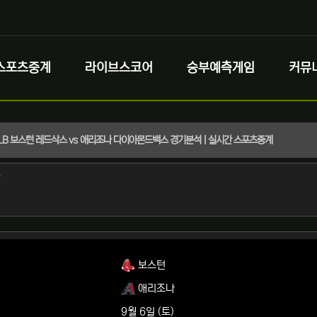
스포츠중계
라이브스코어
승부예측게임
커뮤
 MLB 보스턴 레드삭스 vs 애리조나 다이아몬드백스 경기분석 | 실시간 스포츠중계
정보
작성
자
정보
보스턴
애리조나
9월 6일 (토)