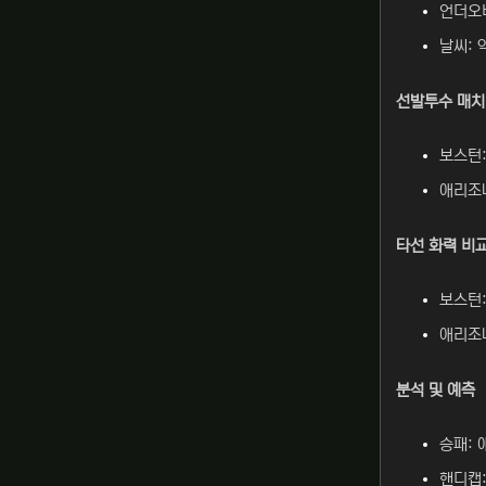
언더오버
날씨: 
선발투수 매
보스턴:
애리조나
타선 화력 비
보스턴:
애리조나
분석 및 예측
승패: 
핸디캡: