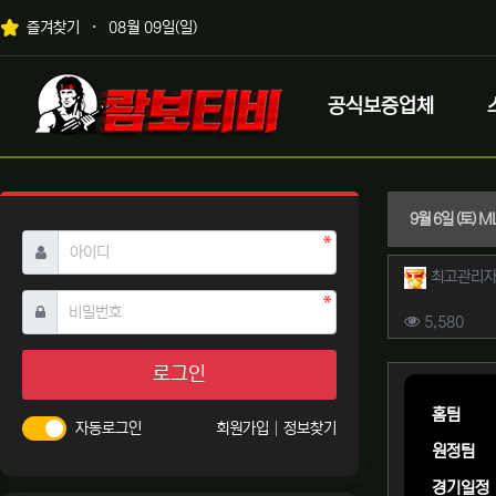
상단 네비
즐겨찾기
08월 09일(일)
메인 메뉴
로고
공식보증업체
9월 6일 (토)
필수
아이디
작성자 
최고관리
필수
비밀번호
컨텐츠 
조회
5,580
본문
로그인
홈팀
자동로그인
회원가입
정보찾기
원정팀
경기일정