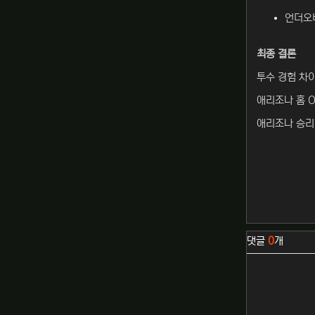
언더오버
최종 결론
투수 경험 차
애리조나 홈 O
애리조나 승리 
관련자료
댓글
0
개