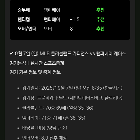
승무패
탬파베이
추천
핸디캡
탬파베이
-1.5
추천
오버/언더
오버
8
추천
✔ 9월 7일 (일) MLB 클리블랜드 가디언스 vs 탬파베이 레이스
경기분석 | 실시간 스포츠중계
경기 기본 정보 및 중계 정보
경기일시: 2025년 9월 7일 (일) 오전 8:35 (한국시간)
경기장: 트로피카나 필드 (세인트피터즈버그, 플로리다)
클리블랜드: 70승 69패 (원정 35-36)
탬파베이: 71승 71패 (홈 38-35)
배당률: 미정 (양팀 근소)
언더오버: 8.0 전후 예상