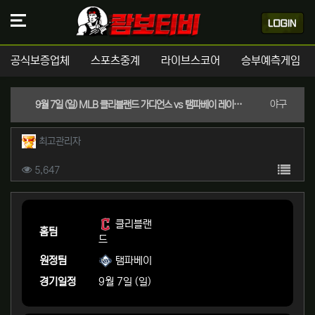
공식보증업체
스포츠중계
라이브스코어
승부예측게임
분류
야구
9월 7일 (일) MLB 클리블랜드 가디언스 vs 탬파베이 레이스 경기분석 | 실시간 스포츠중계
작성자 정보
작성
최고관리자
컨텐츠 정보
목록
조회
5,647
본문
클리블랜
홈팀
드
원정팀
탬파베이
경기일정
9월 7일 (일)