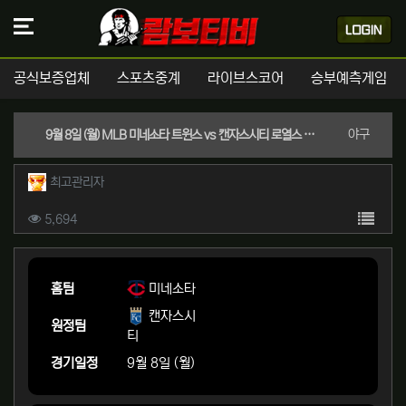
공식보증업체
스포츠중계
라이브스코어
승부예측게임
분류
야구
9월 8일 (월) MLB 미네소타 트윈스 vs 캔자스시티 로열스 경기분석 | 실시간 스포츠중계
작성자 정보
작성
최고관리자
컨텐츠 정보
목록
조회
5,694
본문
홈팀
미네소타
캔자스시
원정팀
티
경기일정
9월 8일 (월)