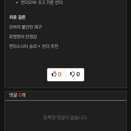
언더오버: 8.5 기준 언더
최종 결론
오버의 불안한 제구
로렌젠의 안정감
캔자스시티 승리 + 언더 추천
0
0
추천
비추천
관련자료
댓글
0
개
등록된 댓글이 없습니다.