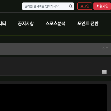
로그인
회원가입
니티
공지사항
스포츠분석
포인트 전환
야구
목