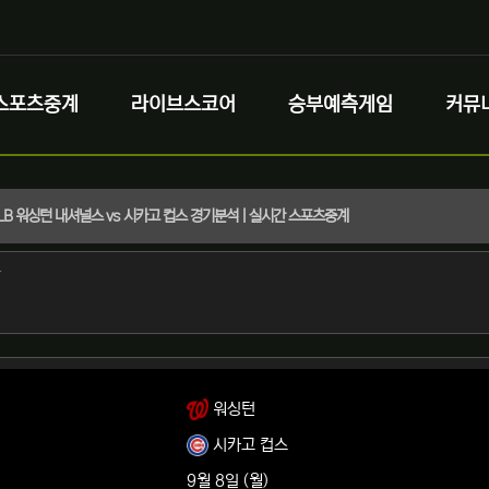
스포츠중계
라이브스코어
승부예측게임
커뮤
 MLB 워싱턴 내셔널스 vs 시카고 컵스 경기분석 | 실시간 스포츠중계
정보
작성
자
정보
워싱턴
시카고 컵스
9월 8일 (월)