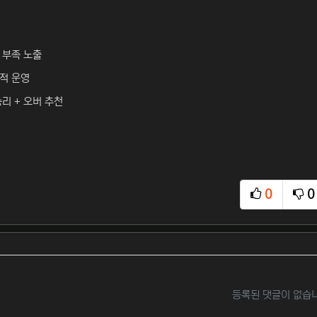
 부족 노출
적 운영
리 + 오버 추천
0
0
추천
비
등록된 댓글이 없습