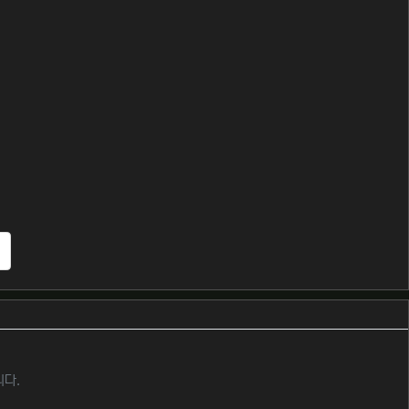
추천
니다.