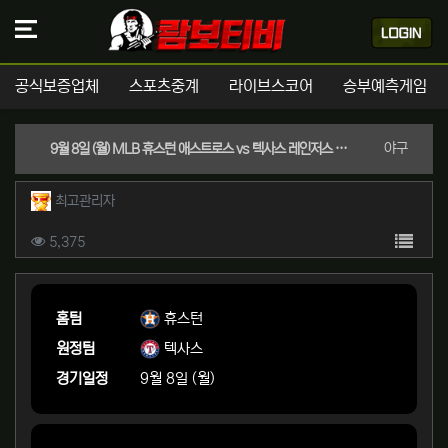
공식보증업체
스포츠중계
라이브스코어
승부예측게임
분류
야구
9월 8일 (월) MLB 휴스턴 애스트로스 vs 텍사스 레인저스 경기분석 | 실시간 스포츠중계
작성자 정보
작성
최고관리자
컨텐츠 정보
목록
조회
5,375
본문
홈팀
휴스턴
원정팀
텍사스
경기일정
9월 8일 (월)