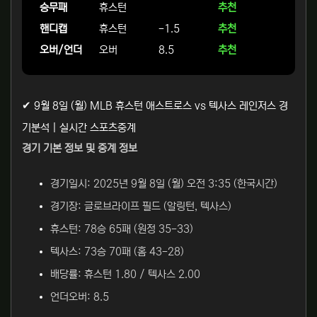
승무패
휴스턴
추천
핸디캡
휴스턴
-1.5
추천
오버/언더
오버
8.5
추천
✔ 9월 8일 (월) MLB 휴스턴 애스트로스 vs 텍사스 레인저스 경
기분석 | 실시간 스포츠중계
경기 기본 정보 및 중계 정보
경기일시: 2025년 9월 8일 (월) 오전 3:35 (한국시간)
경기장: 글로브라이프 필드 (알링턴, 텍사스)
휴스턴: 78승 65패 (원정 35-33)
텍사스: 73승 70패 (홈 43-28)
배당률: 휴스턴 1.80 / 텍사스 2.00
언더오버: 8.5