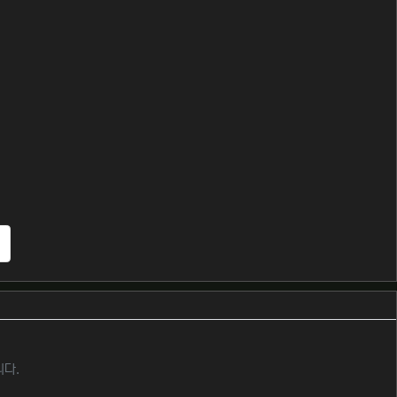
추천
니다.