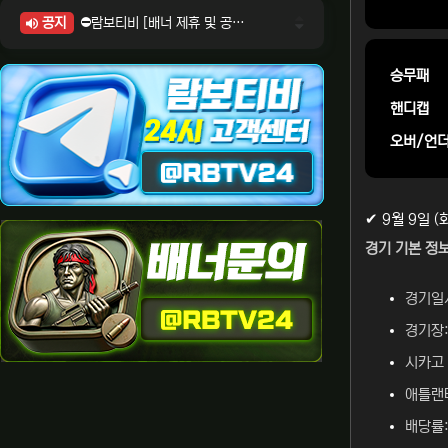
공지
⛔람보티비 [배너 제휴 및 공식 입점 문의 안내]
⛔람보티비 [포인트: 상품전환 및 제휴전환 안내]
⛔람보티비 [정회원 등급UP! 안내사항]
승무패
⛔람보티비 [채팅방 이용시 주의사항]
핸디캡
⛔람보티비 [공식보증업체 안내]
오버/언
✔ 9월 9일 
경기 기본 정보
경기일시
경기장:
시카고 
애틀랜타
배당률: