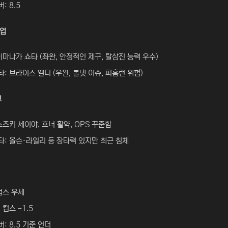
: 8.5
치업
이마나가 쇼타 (좌완, 안정적인 제구, 탈삼진 능력 우수)
: 브라이스 엘더 (우완, 볼넷 이슈, 피홈런 위험)
교
스즈키 세이야, 호너 활약, OPS 꾸준함
: 올슨·라일리 등 장타력 있지만 최근 침체
컵스 우세
 컵스 -1.5
: 8.5 기준 언더