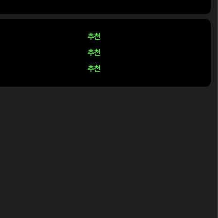
추천
추천
추천