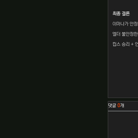
최종 결론
이마나가 안정
엘더 불안정한
컵스 승리 + 
관련자료
댓글
0
개