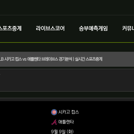
스포츠중계
라이브스코어
승부예측게임
커뮤
 MLB 시카고 컵스 vs 애틀랜타 브레이브스 경기분석 | 실시간 스포츠중계
정보
작성
자
정보
시카고 컵스
애틀랜타
9월 9일 (화)