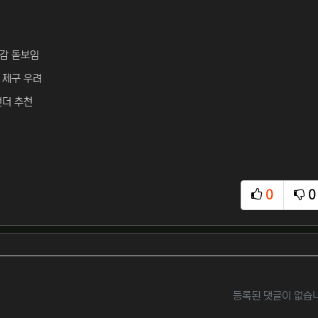
감 돋보임
 제구 우려
언더 추천
0
0
추천
비
등록된 댓글이 없습