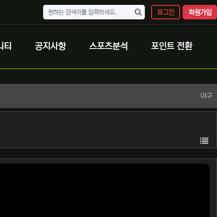
로그인
회원가입
니티
공지사항
스포츠분석
포인트 전환
야구
목