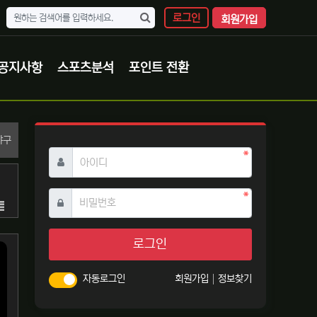
로그인
회원가입
공지사항
스포츠분석
포인트 전환
분류
야구
필수
아이디
필수
비밀번호
목록
로그인
자동로그인
회원가입
정보찾기