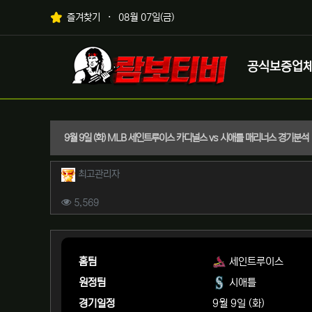
상단 네비
즐겨찾기
08월 07일(금)
메인 메뉴
로고
공식보증업
9월 9일 (화) MLB 세인트루이스 카디널스 vs 시애틀 매리너스 경기분석
작성자 정보
작성
최고관리자
컨텐츠 정보
조회
5,569
본문
홈팀
세인트루이스
원정팀
시애틀
경기일정
9월 9일 (화)