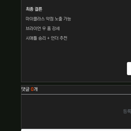
최종 결론
마이콜라스 약점 노출 가능
브라이언 우 홈 강세
시애틀 승리 + 언더 추천
관련자료
댓글
0
개
등록