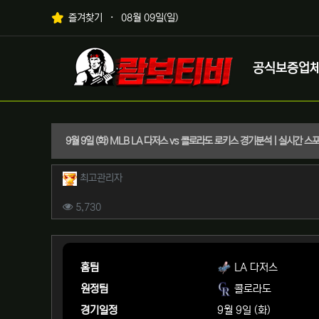
상단 네비
즐겨찾기
08월 09일(일)
메인 메뉴
로고
공식보증업
9월 9일 (화) MLB LA 다저스 vs 콜로라도 로키스 경기분석 | 실시간 
작성자 정보
작성
최고관리자
컨텐츠 정보
조회
5,730
본문
홈팀
LA 다저스
원정팀
콜로라도
경기일정
9월 9일 (화)