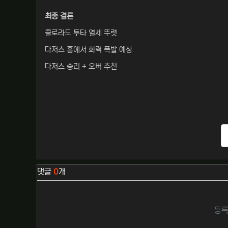
최종 결론
콜로라도 투타 열세 뚜렷
다저스 홈에서 화력 폭발 예상
다저스 승리 + 오버 추천
관련자료
댓글
0
개
등록