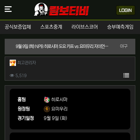
공식보증업체
스포츠중계
라이브스코어
승부예측게임
분류
야구
9월 9일 (화) NPB 히로시마 도요 카프 vs 요미우리 자이언츠 경기분석 | 실시간 스포츠중계
작성자 정보
작성
최고관리자
컨텐츠 정보
목록
조회
5,519
본문
홈팀
히로시마
원정팀
요미우리
경기일정
9월 9일 (화)