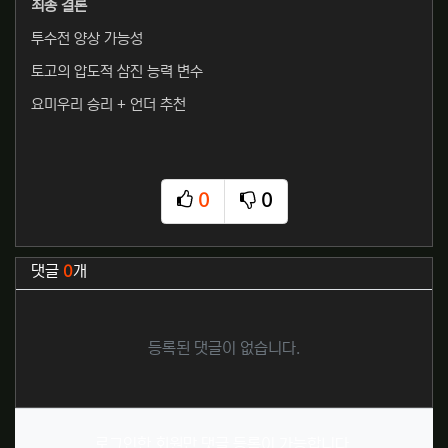
최종 결론
투수전 양상 가능성
토고의 압도적 삼진 능력 변수
요미우리 승리 + 언더 추천
0
0
추천
비추천
관련자료
댓글
0
개
등록된 댓글이 없습니다.
로그인한 회원만 댓글 등록이 가능합니다.