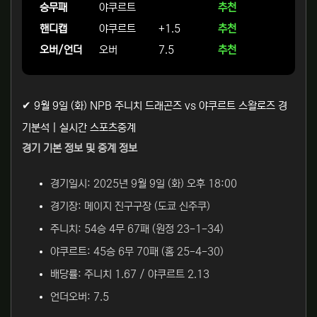
승무패
야쿠르트
추천
핸디캡
야쿠르트
+1.5
추천
오버/언더
오버
7.5
추천
✔ 9월 9일 (화) NPB 주니치 드래곤즈 vs 야쿠르트 스왈로즈 경
기분석 | 실시간 스포츠중계
경기 기본 정보 및 중계 정보
경기일시: 2025년 9월 9일 (화) 오후 18:00
경기장: 메이지 진구구장 (도쿄 신주쿠)
주니치: 54승 4무 67패 (원정 23-1-34)
야쿠르트: 45승 6무 70패 (홈 25-4-30)
배당률: 주니치 1.67 / 야쿠르트 2.13
언더오버: 7.5