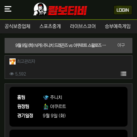
공식보증업체
스포츠중계
라이브스코어
승부예측게임
분류
야구
9월 9일 (화) NPB 주니치 드래곤즈 vs 야쿠르트 스왈로즈 경기분석 | 실시간 스포츠중계
작성자 정보
작성
최고관리자
컨텐츠 정보
목록
조회
5,592
본문
홈팀
주니치
원정팀
야쿠르트
경기일정
9월 9일 (화)