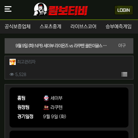
공식보증업체
스포츠중계
라이브스코어
승부예측게임
분류
야구
9월 9일 (화) NPB 세이부 라이온즈 vs 라쿠텐 골든이글스 경기분석 | 실시간 스포츠중계
작성자 정보
작성
최고관리자
컨텐츠 정보
목록
조회
5,528
본문
홈팀
세이부
원정팀
라쿠텐
경기일정
9월 9일 (화)