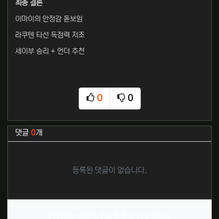
최종 결론
이마이의 안정감 돋보임
라쿠텐 타선 득점력 저조
세이부 승리 + 언더 추천
0
0
추천
비추천
관련자료
댓글
0
개
등록된 댓글이 없습니다.
로그인한 회원만 댓글 등록이 가능합니다.