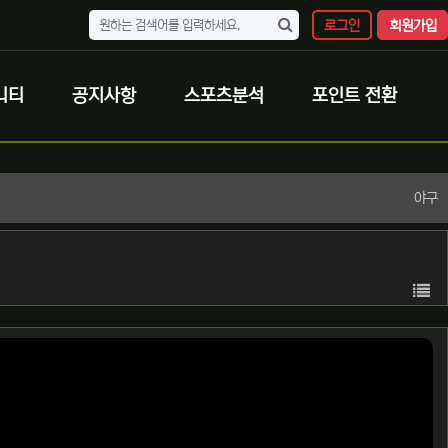
로그인
회원가입
니티
공지사항
스포츠분석
포인트 전환
야구
목