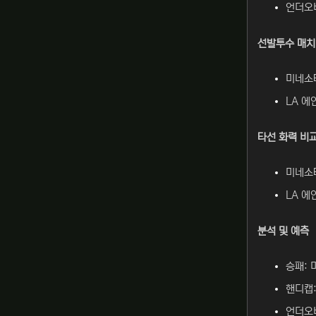
언더오버
선발투수 매
미네소타
LA 에
타선 화력 비
미네소타
LA 에
분석 및 예측
승패: 
핸디캡:
언더오버