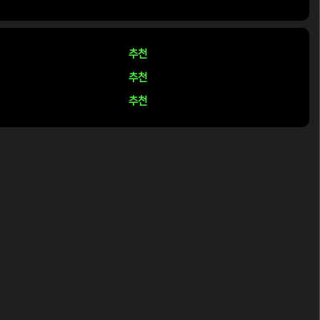
추천
추천
추천