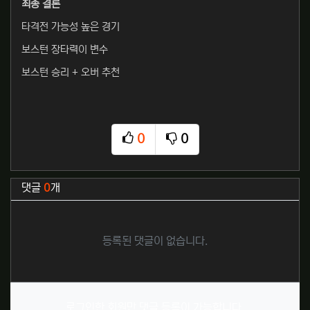
최종 결론
타격전 가능성 높은 경기
보스턴 장타력이 변수
보스턴 승리 + 오버 추천
0
0
추천
비추천
관련자료
댓글
0
개
등록된 댓글이 없습니다.
로그인한 회원만 댓글 등록이 가능합니다.