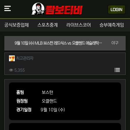
공식보증업체
스포츠중계
라이브스코어
승부예측게임
분류
야구
9월 10일 (수) MLB 보스턴 레드삭스 vs 오클랜드 애슬레틱스 경기분석 | 실시간 스포츠중계
작성자 정보
작성
최고관리자
컨텐츠 정보
목록
조회
5,355
본문
홈팀
보스턴
원정팀
오클랜드
경기일정
9월 10일 (수)