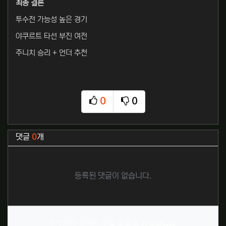
최종 결론
투수전 가능성 높은 경기
야쿠르트 타선 부진 여전
주니치 승리 + 언더 추천
0
0
추천
비추천
관련자료
댓글
0
개
등록된 댓글이 없습니다.
로그인한 회원만 댓글 등록이 가능합니다.