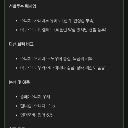
선발투수 매치업
주니치: 카네마루 유메토 (신예, 안정감 부족)
야쿠르트: P. 램버트 (피홈런 약점 있지만 경험 풍부)
타선 화력 비교
주니치: 오시마·도노우에 중심, 득점력 기복
야쿠르트: 무라카미·야마다 중심, 장타 의존도 높음
분석 및 예측
승패: 주니치 우세
핸디캡: 주니치 -1.5
언더오버: 언더 6.5