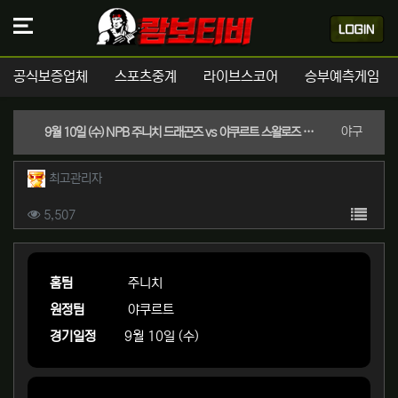
공식보증업체
스포츠중계
라이브스코어
승부예측게임
분류
야구
9월 10일 (수) NPB 주니치 드래곤즈 vs 야쿠르트 스왈로즈 경기분석 | 실시간 스포츠중계
작성자 정보
작성
최고관리자
컨텐츠 정보
목록
조회
5,507
본문
홈팀
주니치
원정팀
야쿠르트
경기일정
9월 10일 (수)