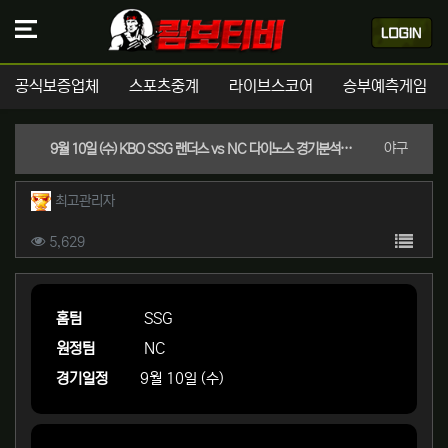
공식보증업체
스포츠중계
라이브스코어
승부예측게임
분류
야구
9월 10일 (수) KBO SSG 랜더스 vs NC 다이노스 경기분석 | 실시간 스포츠중계
작성자 정보
작성
최고관리자
컨텐츠 정보
목록
조회
5,629
본문
홈팀
SSG
원정팀
NC
경기일정
9월 10일 (수)