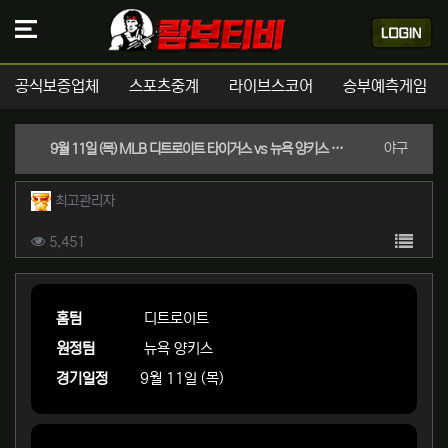
공식보증업체
스포츠중계
라이브스코어
승부예측게임
분류
야구
9월 11일 (목) MLB 디트로이트 타이거스 vs 뉴욕 양키스 경기분석 | 실시간 스포츠중계
작성자 정보
작성
최고관리자
컨텐츠 정보
목록
조회
5,451
본문
홈팀
디트로이트
원정팀
뉴욕 양키스
경기일정
9월 11일 (목)