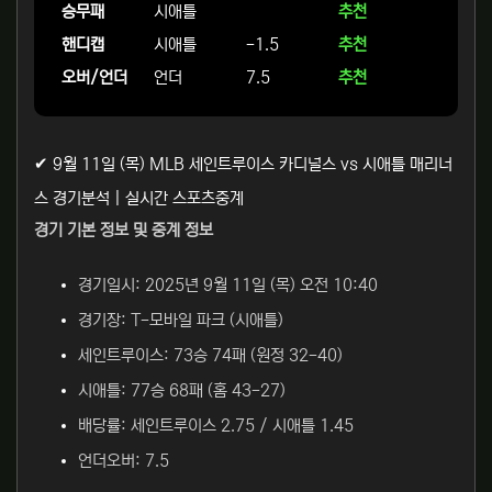
승무패
시애틀
추천
핸디캡
시애틀
-1.5
추천
오버/언더
언더
7.5
추천
✔ 9월 11일 (목) MLB 세인트루이스 카디널스 vs 시애틀 매리너
스 경기분석 | 실시간 스포츠중계
경기 기본 정보 및 중계 정보
경기일시: 2025년 9월 11일 (목) 오전 10:40
경기장: T-모바일 파크 (시애틀)
세인트루이스: 73승 74패 (원정 32-40)
시애틀: 77승 68패 (홈 43-27)
배당률: 세인트루이스 2.75 / 시애틀 1.45
언더오버: 7.5