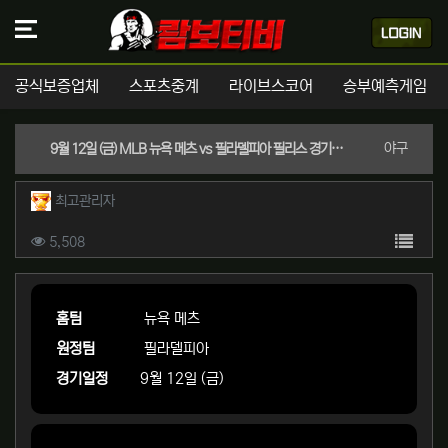
공식보증업체
스포츠중계
라이브스코어
승부예측게임
분류
야구
9월 12일 (금) MLB 뉴욕 메츠 vs 필라델피아 필리스 경기분석 | 실시간 스포츠중계
작성자 정보
작성
최고관리자
컨텐츠 정보
목록
조회
5,508
본문
홈팀
뉴욕 메츠
원정팀
필라델피아
경기일정
9월 12일 (금)