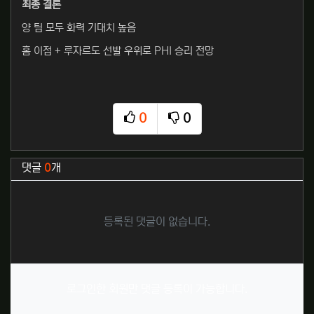
최종 결론
양 팀 모두 화력 기대치 높음
홈 이점 + 루자르도 선발 우위로 PHI 승리 전망
0
0
추천
비추천
관련자료
댓글
0
개
등록된 댓글이 없습니다.
로그인한 회원만 댓글 등록이 가능합니다.