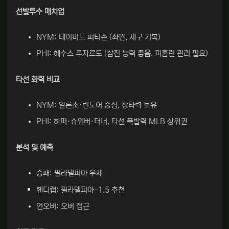
선발투수 매치업
NYM: 데이비드 피터슨 (좌완, 제구 기복)
PHI: 헤수스 루자르도 (삼진 능력 좋음, 피홈런 관리 필요)
타선 화력 비교
NYM: 알론소·린도어 중심, 장타력 보유
PHI: 하퍼·슈워버·터너, 타선 폭발력 MLB 상위권
분석 및 예측
승패: 필라델피아 우세
핸디캡:
필라델피아
-1.5 추천
언오버: 오버 접근