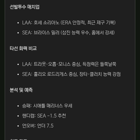
선발투수 매치업
LAA: 호세 소리아노 (ERA 안정적, 최근 제구 기복)
SEA: 브라이스 밀러 (삼진 능력 우수, 홈에서 강세)
타선 화력 비교
LAA: 트라웃·오홉·모니스 중심, 득점력은 들쭉날쭉
SEA: 훌리오 로드리게스 중심, 장타·클러치 능력 강점
분석 및 예측
승패: 시애틀 매리너스 우세
핸디캡: SEA -1.5 추천
언오버: 언더
7.5