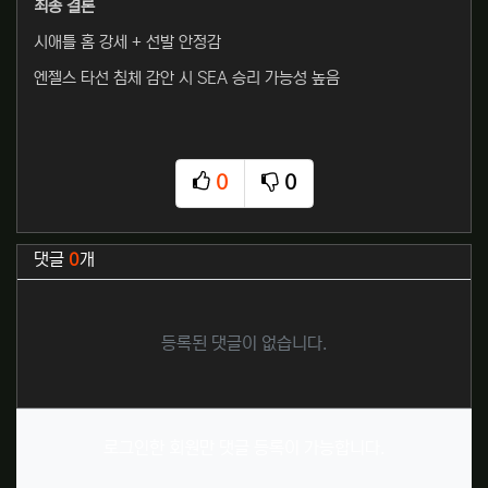
최종 결론
시애틀 홈 강세 + 선발 안정감
엔젤스 타선 침체 감안 시 SEA 승리 가능성 높음
0
0
추천
비추천
관련자료
댓글
0
개
등록된 댓글이 없습니다.
로그인한 회원만 댓글 등록이 가능합니다.