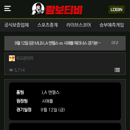
공식보증업체
스포츠중계
라이브스코어
승부예측게임
분류
야구
9월 12일 (금) MLB LA 엔젤스 vs 시애틀 매리너스 경기분석 | 실시간 스포츠중계
작성자 정보
작성
최고관리자
컨텐츠 정보
목록
조회
5,714
본문
홈팀
LA 엔젤스
원정팀
시애틀
경기일정
9월 12일 (금)