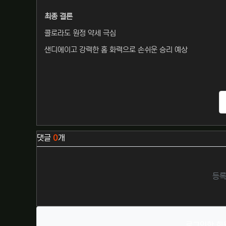
최종 결론
콜로라도 원정 약세 극심
샌디에이고 강력한 홈 화력으로 손쉬운 승리 예상
관련자료
댓글
0
개
등록
로그인한 회