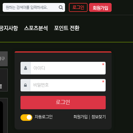
로그인
회원가입
공지사항
스포츠분석
포인트 전환
분류
야구
필수
아이디
필수
비밀번호
목록
로그인
자동로그인
회원가입
정보찾기