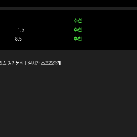
추천
-1.5
추천
8.5
추천
드리스 경기분석 | 실시간 스포츠중계