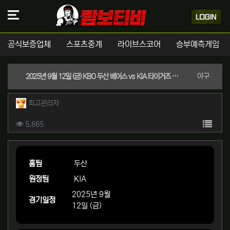
공식보증업체
스포츠중계
라이브스코어
승부예측게임
분류
야구
2025년 9월 12일 (금) KBO 두산 베어스 vs KIA 타이거즈 경기분석 | 실시간 스포츠중계
작성자 정보
작성
최고관리자
컨텐츠 정보
목록
조회
5,665
본문
홈팀
두산
원정팀
KIA
2025년 9월
경기일정
12일 (금)