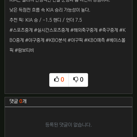
KIA는 올러의 안정적인 선발 운영과 홈 타선이 강점이다.
낮은 득점전 흐름 속 KIA 승리 가능성이 높다.
추천 픽: KIA 승 / -1.5 핸디 / 언더 7.5
#스포츠중계 #실시간스포츠중계 #해외축구중계 #축구중계 #K
BO중계 #야구중계 #KBO분석 #야구픽 #KBO예측 #베이스볼
픽 #람보티비
0
0
추천
비추천
관련자료
댓글
0
개
등록된 댓글이 없습니다.