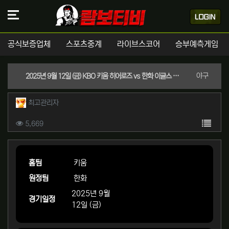
공식보증업체
스포츠중계
라이브스코어
승부예측게임
분류
야구
2025년 9월 12일 (금) KBO 키움 히어로즈 vs 한화 이글스 경기분석 | 실시간 스포츠중계
작성자 정보
작성
최고관리자
컨텐츠 정보
목록
조회
5,669
본문
홈팀
키움
원정팀
한화
2025년 9월
경기일정
12일 (금)