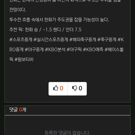
한화는 폰세의 안정감과 홈 타선의 화력으로 뚜렷한 우위를 점할
전망이다.
투수전 흐름 속에서 한화가 주도권을 잡을 가능성이 높다.
추천 픽: 한화 승 / -1.5 핸디 / 언더 7.5
#스포츠중계 #실시간스포츠중계 #해외축구중계 #축구중계 #K
BO중계 #야구중계 #KBO분석 #야구픽 #KBO예측 #베이스볼
픽 #람보티비
0
0
추천
비추천
관련자료
댓글
0
개
등록된 댓글이 없습니다.