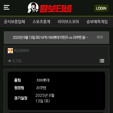
공식보증업체
스포츠중계
라이브스코어
승부예측게임
분류
야구
2025년 9월 13일 (토) NPB 치바롯데 마린즈 vs 라쿠텐 골든이글스 경기분석 | 실시간 스포츠중계
작성자 정보
작성
최고관리자
컨텐츠 정보
목록
조회
5,725
본문
홈팀
치바롯데
원정팀
라쿠텐
2025년 9월
경기일정
13일 (토)