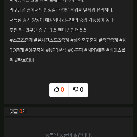
치바롯데는 원정 타격 침체로 기복이 크다.
라쿠텐은 홈에서의 안정감과 선발 우위를 앞세워 유리하다.
저득점 경기 양상이 예상되며 라쿠텐의 승리 가능성이 높다.
추천 픽: 라쿠텐 승 / -1.5 핸디 / 언더 5.5
#스포츠중계 #실시간스포츠중계 #해외축구중계 #축구중계 #K
BO중계 #야구중계 #NPB분석 #야구픽 #NPB예측 #베이스볼
픽 #람보티비
0
0
추천
비추천
관련자료
댓글
0
개
등록된 댓글이 없습니다.