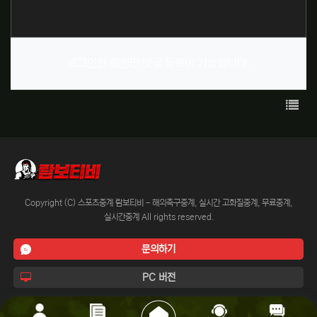
로그인한 회원만 댓글 등록이 가능합니다.
목록
Copyright (C) 스포츠중계 람보티비 - 해외축구중계, 실시간 고화질중계, 무료중계,
실시간중계 All rights reserved.
문의하기
PC 버전