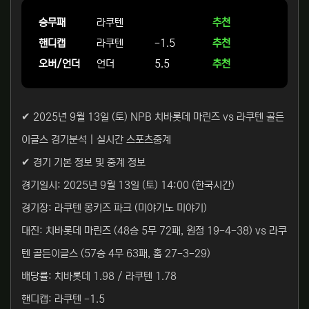
승무패
라쿠텐
추천
핸디캡
라쿠텐
-1.5
추천
오버/언더
언더
5.5
추천
✔ 2025년 9월 13일 (토) NPB 치바롯데 마린즈 vs 라쿠텐 골든
이글스 경기분석 | 실시간 스포츠중계
✔ 경기 기본 정보 및 중계 정보
경기일시: 2025년 9월 13일 (토) 14:00 (한국시간)
경기장: 라쿠텐 몽키즈 파크 (미야기노 미야기)
대진: 치바롯데 마린즈 (48승 5무 72패, 원정 19-4-38) vs 라쿠
텐 골든이글스 (57승 4무 63패, 홈 27-3-29)
배당률: 치바롯데 1.98 / 라쿠텐 1.78
핸디캡: 라쿠텐 -1.5