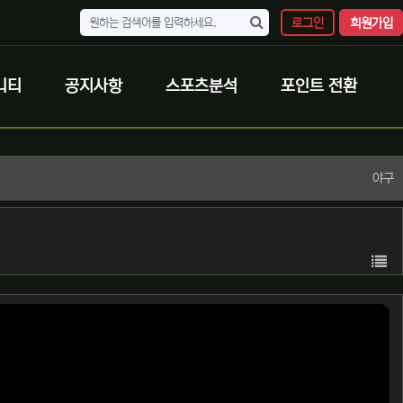
로그인
회원가입
니티
공지사항
스포츠분석
포인트 전환
야구
목