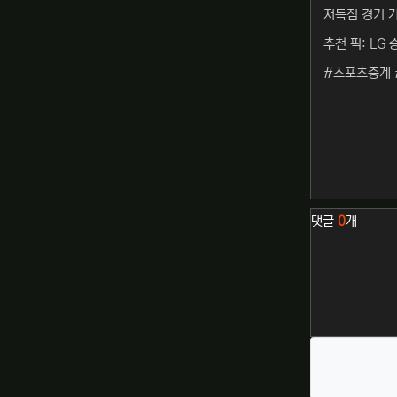
저득점 경기 
추천 픽: LG 승
#스포츠중계 
관련자료
댓글
0
개