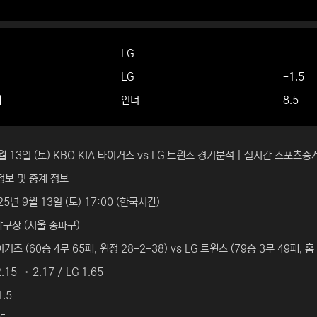
LG
LG
-1.5
더
언더
8.5
9월 13일 (토) KBO KIA 타이거즈 vs LG 트윈스 경기분석 | 실시간 스포츠중
정보 및 중계 정보
5년 9월 13일 (토) 17:00 (한국시간)
구장 (서울 송파구)
이거즈 (60승 4무 65패, 원정 28-2-38) vs LG 트윈스 (79승 3무 49패, 홈 
.15 → 2.17 / LG 1.65
1.5