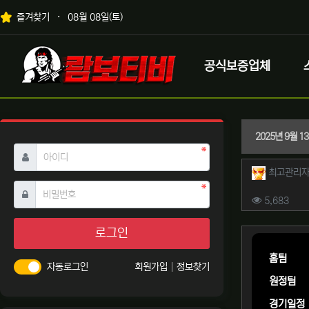
상단 네비
즐겨찾기
08월 08일(토)
메인 메뉴
로고
공식보증업체
2025년 9월 1
필수
아이디
작성자 
최고관리
필수
비밀번호
컨텐츠 
조회
5,683
본문
로그인
홈팀
자동로그인
회원가입
정보찾기
원정팀
경기일정