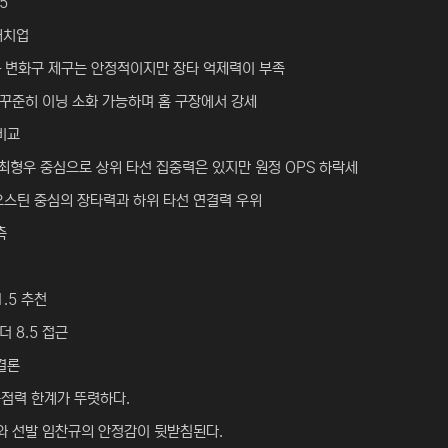
5
매치업
 – 변화구 제구는 안정적이지만 장타 억제력이 부족
– 꾸준히 이닝 소화 가능하며 홈 구장에서 강세
비교
, 최형우 중심으로 상위 타선 집중력은 있지만 원정 OPS 하락세
 오스틴 중심의 장타력과 하위 타선 연결력 우위
측
1.5 추천
더 8.5 접근
결론
득점력 한계가 뚜렷하다.
세와 선발 임찬규의 안정감이 뒷받침된다.