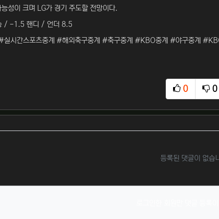
가능성이 크며 LG가 경기 주도할 전망이다.
 / -1.5 핸디 / 언더 8.5
#실시간스포츠중계 #해외축구중계 #축구중계 #KBO중계 #야구중계 #KB
0
0
추천
비
등록된 댓글이 없습
로그인한 회원만 댓글 등록이