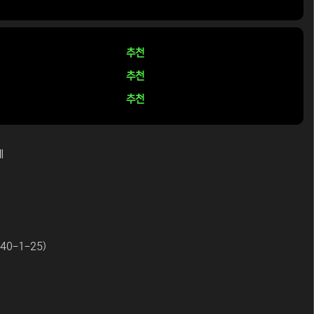
추천
추천
추천
계
40-1-25)