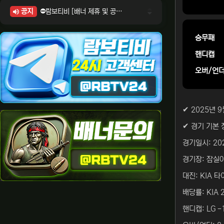
공지
⛔람보티비 [배너 제휴 및 공식 입점 문의 안내]
⛔람보티비 [포인트: 상품전환 및 제휴전환 안내]
⛔람보티비 [정회원 등급UP! 안내사항]
승무패
⛔람보티비 [채팅방 이용시 주의사항]
핸디캡
⛔람보티비 [공식보증업체 안내]
오버/언
✔ 2025년 
✔ 경기 기본 
경기일시: 202
경기장: 잠실야
대진: KIA 타
배당률: KIA 2
핸디캡: LG -