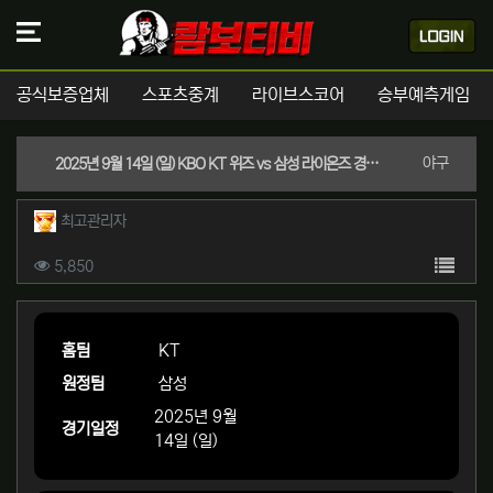
공식보증업체
스포츠중계
라이브스코어
승부예측게임
분류
야구
2025년 9월 14일 (일) KBO KT 위즈 vs 삼성 라이온즈 경기분석 | 실시간 스포츠중계
작성자 정보
작성
최고관리자
컨텐츠 정보
목록
조회
5,850
본문
홈팀
KT
원정팀
삼성
2025년 9월
경기일정
14일 (일)