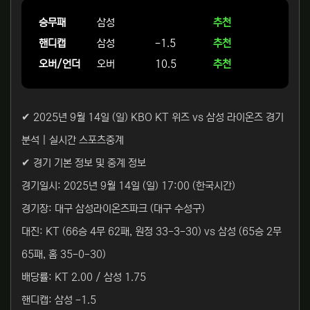
승무패
삼성
추천
핸디캡
삼성
-1.5
추천
오버/언더
오버
10.5
추천
✔ 2025년 9월 14일 (일) KBO KT 위즈 vs 삼성 라이온즈 경기
분석 | 실시간 스포츠중계
✔ 경기 기본 정보 및 중계 정보
경기일시: 2025년 9월 14일 (일) 17:00 (한국시간)
경기장: 대구 삼성라이온즈파크 (대구 수성구)
대진: KT (66승 4무 62패, 원정 33-3-30) vs 삼성 (65승 2무
65패, 홈 35-0-30)
배당률: KT 2.00 / 삼성 1.75
핸디캡: 삼성 -1.5