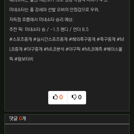
애리조나는 불펜 의존도가 크고 원정 득점력 저하가 뚜렷.
미네소타는 홈 강세와 선발 오버의 안정감으로 우위.
저득점 흐름에서 미네소타 승리 예상.
추천 픽: 미네소타 승 / -1.5 핸디 / 언더 8.5
#스포츠중계 #실시간스포츠중계 #해외축구중계 #축구중계 #M
LB중계 #야구중계 #MLB분석 #야구픽 #MLB예측 #베이스볼
픽 #람보티비
0
0
추천
비추천
관련자료
댓글
0
개