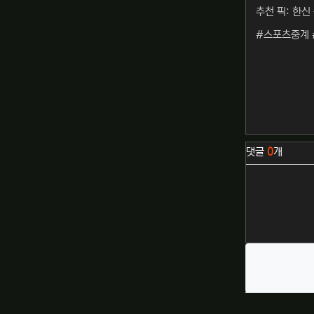
추천 픽: 한신 승
#스포츠중계 
관련자료
댓글
0
개