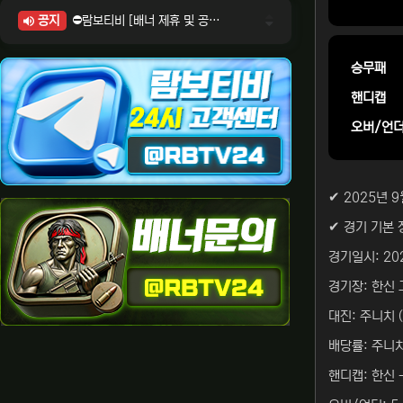
공지
⛔람보티비 [배너 제휴 및 공식 입점 문의 안내]
⛔람보티비 [포인트: 상품전환 및 제휴전환 안내]
⛔람보티비 [정회원 등급UP! 안내사항]
승무패
⛔람보티비 [채팅방 이용시 주의사항]
핸디캡
⛔람보티비 [공식보증업체 안내]
오버/언
✔ 2025년 
✔ 경기 기본 
경기일시: 202
경기장: 한신 
대진: 주니치 (
배당률: 주니치 
핸디캡: 한신 -