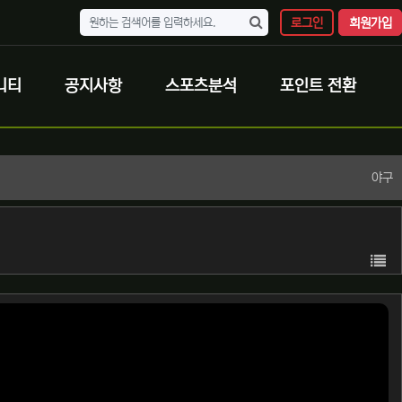
로그인
회원가입
니티
공지사항
스포츠분석
포인트 전환
야구
목