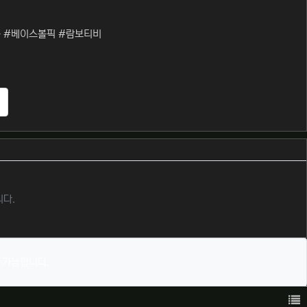
측 #베이스볼픽 #람보티비
추천
니다.
 가능합니다.