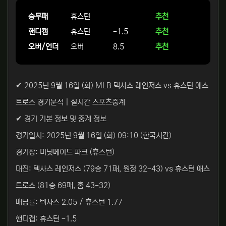
승무패
휴스턴
추천
핸디캡
휴스턴
-1.5
추천
오버/언더
오버
8.5
추천
✔ 2025년 9월 16일 (화) MLB 텍사스 레인저스 vs 휴스턴 애스
트로스 경기분석 | 실시간 스포츠중계
✔ 경기 기본 정보 및 중계 정보
경기일시: 2025년 9월 16일 (화) 09:10 (한국시간)
경기장: 미닛메이드 파크 (휴스턴)
대진: 텍사스 레인저스 (79승 71패, 원정 32-43) vs 휴스턴 애스
트로스 (81승 69패, 홈 43-32)
배당률: 텍사스 2.05 / 휴스턴 1.77
핸디캡: 휴스턴 -1.5