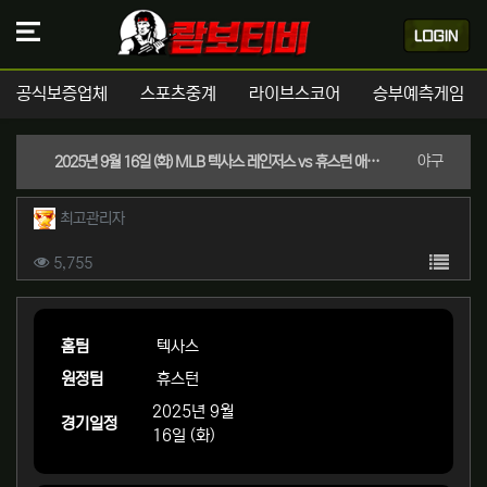
공식보증업체
스포츠중계
라이브스코어
승부예측게임
분류
야구
2025년 9월 16일 (화) MLB 텍사스 레인저스 vs 휴스턴 애스트로스 경기분석 | 실시간 스포츠중계
작성자 정보
작성
최고관리자
컨텐츠 정보
목록
조회
5,755
본문
홈팀
텍사스
원정팀
휴스턴
2025년 9월
경기일정
16일 (화)