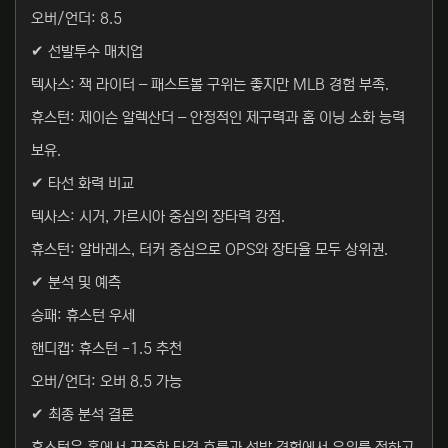
오버/언더: 8.5
✔ 선발투수 매치업
텍사스: 잭 라이터 – 패스트볼 구위는 좋지만 MLB 경험 부족.
휴스턴: 제이슨 알렉산더 – 안정적인 제구력과 홈 이닝 소화 능력
보유.
✔ 타선 화력 비교
텍사스: 시거, 가르시아 중심의 장타력 강점.
휴스턴: 알바레스, 터커 중심으로 OPS와 장타율 모두 상위권.
✔ 분석 및 예측
승패: 휴스턴 우세
핸디캡: 휴스턴 -1.5 추천
오버/언더: 오버 8.5 가능
✔ 최종 분석 결론