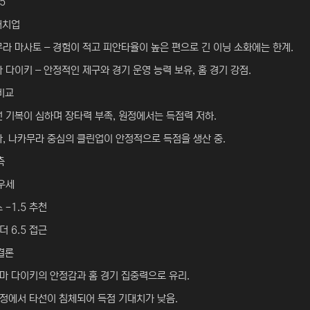
5
매치업
라 마사토 – 경험이 적고 피안타율이 높은 편으로 긴 이닝 소화에는 한계.
 다이키 – 안정적인 제구와 경기 운영 능력 보유, 홈 경기 강점.
비교
선 기복이 심하며 장타력 부족, 원정에서는 득점력 저하.
다, 나카무라 중심의 클린업이 안정적으로 득점을 생산 중.
측
 우세
 -1.5 추천
더 6.5 접근
결론
마 다이키의 안정감과 홈 경기 집중력으로 유리.
정에서 타선이 침체되어 득점 기대치가 낮음.