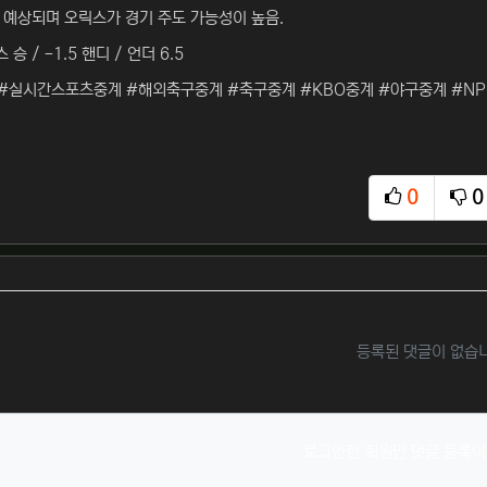
 예상되며 오릭스가 경기 주도 가능성이 높음.
 승 / -1.5 핸디 / 언더 6.5
#실시간스포츠중계 #해외축구중계 #축구중계 #KBO중계 #야구중계 #NP
0
0
추천
비
등록된 댓글이 없습
로그인한 회원만 댓글 등록이