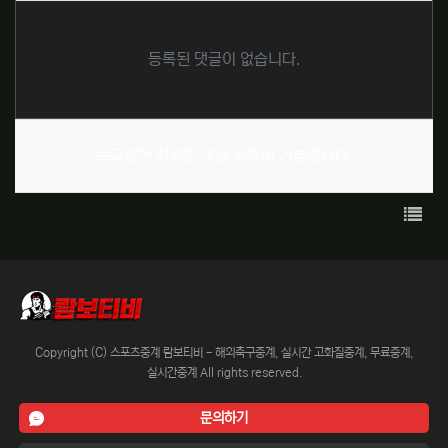
등록된 댓글이 없습니다.
로그인한 회원만 댓글 등록이 가능합니다.
목록
Copyright (C) 스포츠중계 람보티비 - 해외축구중계, 실시간 고화질중계, 무료중계,
실시간중계 All rights reserved.
문의하기