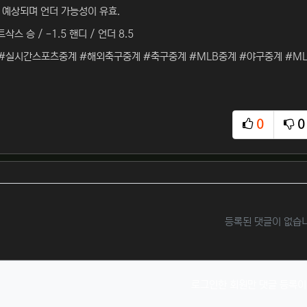
 예상되며 언더 가능성이 유효.
삭스 승 / -1.5 핸디 / 언더 8.5
#실시간스포츠중계 #해외축구중계 #축구중계 #MLB중계 #야구중계 #ML
0
0
추천
비
등록된 댓글이 없습
로그인한 회원만 댓글 등록이