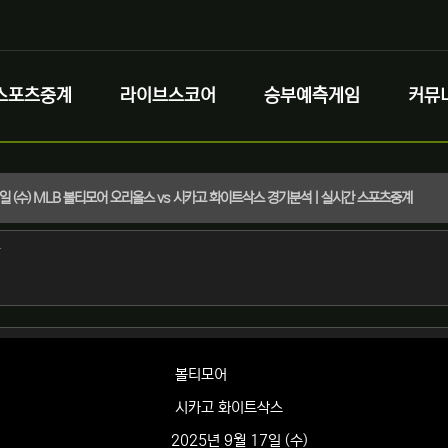
스포츠중계
라이브스코어
승부예측게임
커뮤
17일 (수) MLB 볼티모어 오리올스 vs 시카고 화이트삭스 경기분석 | 실시간 스포츠중계
정보
작성
자
정보
볼티모어
시카고 화이트삭스
2025년 9월 17일 (수)