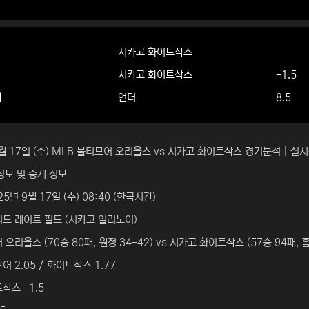
시카고 화이트삭스
시카고 화이트삭스
-1.5
더
언더
8.5
9월 17일 (수) MLB 볼티모어 오리올스 vs 시카고 화이트삭스 경기분석 | 
정보 및 중계 정보
5년 9월 17일 (수) 08:40 (한국시간)
티드 레이트 필드 (시카고 일리노이)
오리올스 (70승 80패, 원정 34-42) vs 시카고 화이트삭스 (57승 94패, 홈
어 2.05 / 화이트삭스 1.77
삭스 -1.5