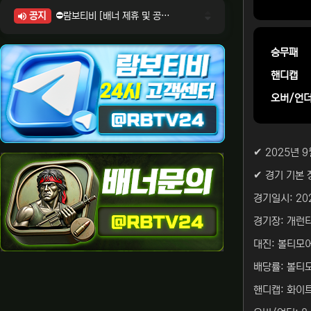
공지
⛔람보티비 [배너 제휴 및 공식 입점 문의 안내]
⛔람보티비 [포인트: 상품전환 및 제휴전환 안내]
⛔람보티비 [정회원 등급UP! 안내사항]
승무패
⛔람보티비 [채팅방 이용시 주의사항]
핸디캡
⛔람보티비 [공식보증업체 안내]
오버/언
✔ 2025년 
✔ 경기 기본 
경기일시: 202
경기장: 개런
대진: 볼티모어 
배당률: 볼티모
핸디캡: 화이트