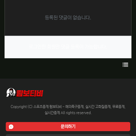
등록된 댓글이 없습니다.
로그인한 회원만 댓글 등록이 가능합니다.
목록
Copyright (C) 스포츠중계 람보티비 - 해외축구중계, 실시간 고화질중계, 무료중계,
실시간중계 All rights reserved.
문의하기