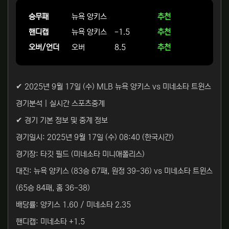
승무패
뉴욕 양키스
추천
핸디캡
뉴욕 양키스
-1.5
추천
오버/언더
오버
8.5
추천
✔ 2025년 9월 17일 (수) MLB 뉴욕 양키스 vs 미네소타 트윈스
경기분석 | 실시간 스포츠중계
✔ 경기 기본 정보 및 중계 정보
경기일시: 2025년 9월 17일 (수) 08:40 (한국시간)
경기장: 타깃 필드 (미네소타 미니애폴리스)
대진: 뉴욕 양키스 (83승 67패, 원정 39-36) vs 미네소타 트윈스
(65승 84패, 홈 36-38)
배당률: 양키스 1.60 / 미네소타 2.35
핸디캡: 미네소타 +1.5