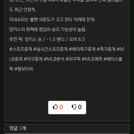
양키스는 타선의 폭발력에서 확실한 우위를 점하며 신예 슐리틀러
도 최근 안정적.
미네소타는 불펜 의존도가 크고 장타 억제에 한계.
양키스의 화력에 힘입어 승리 가능성이 높음.
추천 픽: 양키스 승 / -1.5 핸디 / 오버 8.5
#스포츠중계 #실시간스포츠중계 #해외축구중계 #축구중계 #M
LB중계 #야구중계 #MLB분석 #야구픽 #MLB예측 #베이스볼
픽 #람보티비
0
0
추천
비추천
관련자료
댓글
0
개