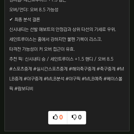
핸디캡: 세인트루이스 +1.5 접근
오버/언더: 오버 8.5 가능성
✔ 최종 분석 결론
신시내티는 선발 애보트의 안정감과 상위 타선의 기세로 우위.
세인트루이스는 홈에서 강하지만 불펜 기복이 리스크.
타격전 가능성이 커 오버 접근이 유효.
추천 픽: 신시내티 승 / 세인트루이스 +1.5 핸디 / 오버 8.5
#스포츠중계 #실시간스포츠중계 #해외축구중계 #축구중계 #M
LB중계 #야구중계 #MLB분석 #야구픽 #MLB예측 #베이스볼
픽 #람보티비
0
0
추천
비추천