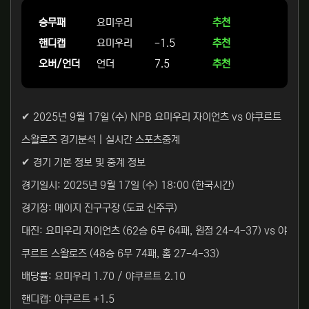
승무패
요미우리
추천
핸디캡
요미우리
-1.5
추천
오버/언더
언더
7.5
추천
✔ 2025년 9월 17일 (수) NPB 요미우리 자이언츠 vs 야쿠르트
스왈로즈 경기분석 | 실시간 스포츠중계
✔ 경기 기본 정보 및 중계 정보
경기일시: 2025년 9월 17일 (수) 18:00 (한국시간)
경기장: 메이지 진구구장 (도쿄 신주쿠)
대진: 요미우리 자이언츠 (62승 6무 64패, 원정 24-4-37) vs 야
쿠르트 스왈로즈 (48승 6무 74패, 홈 27-4-33)
배당률: 요미우리 1.70 / 야쿠르트 2.10
핸디캡: 야쿠르트 +1.5