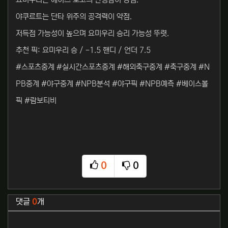
요미우리는 에이스 토고의 안정감이 강점.
야쿠르트는 단타 위주의 공격력이 약점.
저득점 가능성이 높으며 요미우리 승리 가능성 뚜렷.
추천 픽: 요미우리 승 / -1.5 핸디 / 언더 7.5
#스포츠중계 #실시간스포츠중계 #해외축구중계 #축구중계 #N
PB중계 #야구중계 #NPB분석 #야구픽 #NPB예측 #베이스볼
픽 #람보티비
0
0
추천
비추천
관련자료
댓글
0
개