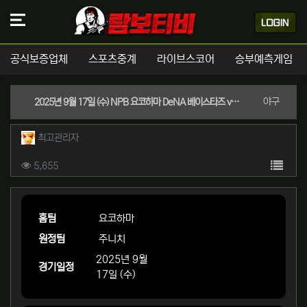
공식보증업체
스포츠중계
라이브스코어
승부예측게임
분류
야구
2025년 9월 17일 (수) NPB 요코하마 DeNA 베이스타즈 vs 주니치 드래곤즈 경기분석 | 실시간 스포츠중계
작성자 정보
작성
최고관리자
컨텐츠 정보
목록
조회
5,655
본문
홈팀
요코하마
원정팀
주니치
2025년 9월
경기일정
17일 (수)