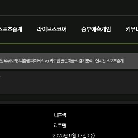
스포츠중계
라이브스코어
승부예측게임
커뮤
17일 (수) NPB 니혼햄 파이터스 vs 라쿠텐 골든이글스 경기분석 | 실시간 스포츠중계
정보
작성
자
정보
니혼햄
라쿠텐
2025년 9월 17일 (수)