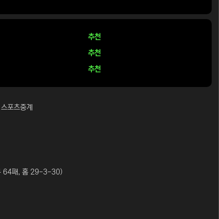
추천
추천
추천
간 스포츠중계
64패, 홈 29-3-30)