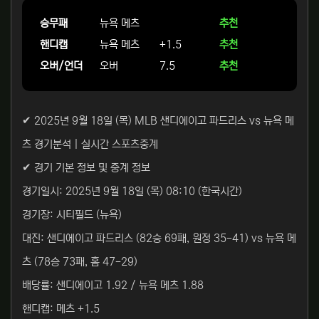
승무패
뉴욕 메츠
추천
핸디캡
뉴욕 메츠
+1.5
추천
오버/언더
오버
7.5
추천
✔ 2025년 9월 18일 (목) MLB 샌디에이고 파드리스 vs 뉴욕 메
츠 경기분석 | 실시간 스포츠중계
✔ 경기 기본 정보 및 중계 정보
경기일시: 2025년 9월 18일 (목) 08:10 (한국시간)
경기장: 시티필드 (뉴욕)
대진: 샌디에이고 파드리스 (82승 69패, 원정 35-41) vs 뉴욕 메
츠 (78승 73패, 홈 47-29)
배당률: 샌디에이고 1.92 / 뉴욕 메츠 1.88
핸디캡: 메츠 +1.5