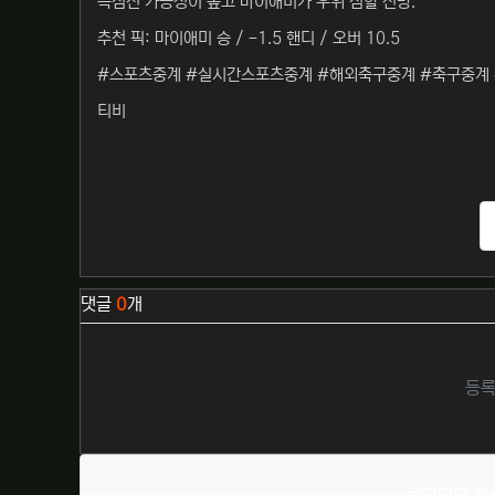
득점전 가능성이 높고 마이애미가 우위 점할 전망.
추천 픽: 마이애미 승 / -1.5 핸디 / 오버 10.5
#스포츠중계 #실시간스포츠중계 #해외축구중계 #축구중계 #
티비
관련자료
댓글
0
개
등록
로그인한 회