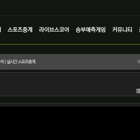
체
스포츠중계
라이브스코어
승부예측게임
커뮤니티
분석 | 실시간 스포츠중계