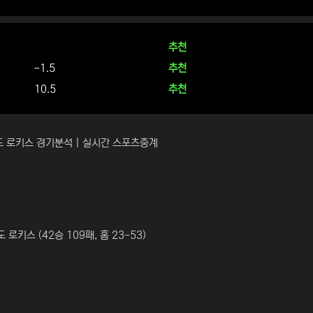
추천
-1.5
추천
10.5
추천
로라도 로키스 경기분석 | 실시간 스포츠중계
 로키스 (42승 109패, 홈 23-53)