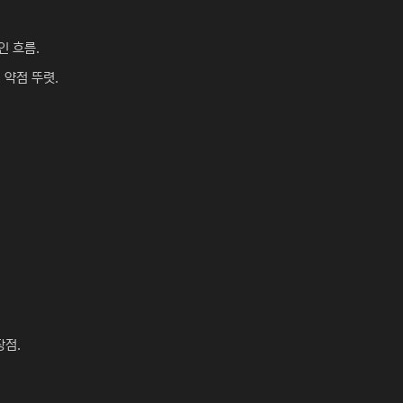
인 흐름.
 약점 뚜렷.
장점.