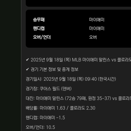
승무패
마이애미
핸디캡
마이애미
오버/언더
오버
✔ 2025년 9월 18일 (목) MLB 마이애미 말린스 vs 콜
✔ 경기 기본 정보 및 중계 정보
경기일시: 2025년 9월 18일 (목) 09:40 (한국시간)
경기장: 쿠어스 필드 (덴버)
대진: 마이애미 말린스 (72승 79패, 원정 35-37) vs 콜로라도
배당률: 마이애미 1.63 / 콜로라도 2.30
핸디캡: 마이애미 -1.5
오버/언더: 10.5