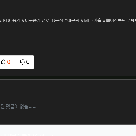
KBO중계 #야구중계 #MLB분석 #야구픽 #MLB예측 #베이스볼픽 #람
0
0
추천
비추천
된 댓글이 없습니다.
원만 댓글 등록이 가능합니다.