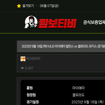
상단 네비
즐겨찾기
08월 07일(금)
메인 메뉴
로고
공식보증업
2025년 9월 18일 (목) MLB 마이애미 말린스 vs 콜로라도 로키스 경기
작성자 정보
작성
최고관리자
컨텐츠 정보
조회
5,397
본문
홈팀
마이애미
원정팀
콜로라도
경기일정
2025년 9월 18일 (목)