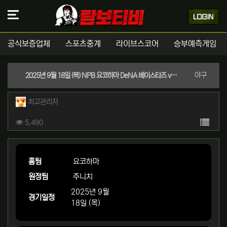
공식보증업체
스포츠중계
라이브스코어
승부예측게임
분류
야구
2025년 9월 18일 (목) NPB 요코하마 DeNA 베이스타즈 vs 주니치 드래곤즈 경기분석 | 실시간 스포츠중계
작성자 정보
작성
최고관리자
컨텐츠 정보
목록
조회
5,490
본문
홈팀
요코하마
원정팀
주니치
2025년 9월
경기일정
18일 (목)