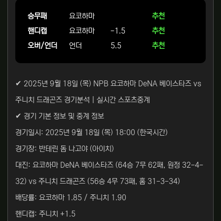
승무패
요코하마
추천
핸디캡
요코하마
-1.5
추천
오버/언더
언더
5.5
추천
✔ 2025년 9월 18일 (목) NPB 요코하마 DeNA 베이스타즈 vs
주니치 드래곤즈 경기분석 | 실시간 스포츠중계
✔ 경기 기본 정보 및 중계 정보
경기일시: 2025년 9월 18일 (목) 18:00 (한국시간)
경기장: 반테린 돔 나고야 (아이치)
대진: 요코하마 DeNA 베이스타즈 (64승 7무 62패, 원정 32-4-
32) vs 주니치 드래곤즈 (56승 4무 73패, 홈 31-3-34)
배당률: 요코하마 1.85 / 주니치 1.90
핸디캡: 주니치 +1.5