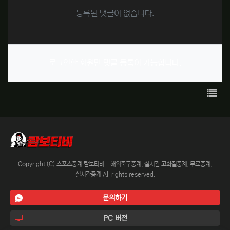
등록된 댓글이 없습니다.
로그인한 회원만 댓글 등록이 가능합니다.
목록
Copyright (C) 스포츠중계 람보티비 - 해외축구중계, 실시간 고화질중계, 무료중계,
실시간중계 All rights reserved.
문의하기
PC 버전