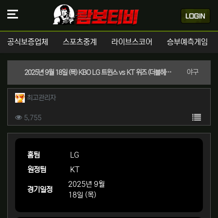
공식보증업체
스포츠중계
라이브스코어
승부예측게임
분류
야구
2025년 9월 18일 (목) KBO LG 트윈스 vs KT 위즈 (더블헤더 1차전) 경기분석 | 실시간 스포츠중계
작성자 정보
작성
최고관리자
컨텐츠 정보
목록
조회
5,755
본문
홈팀
LG
원정팀
KT
2025년 9월
경기일정
18일 (목)