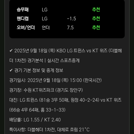
승무패
LG
추천
핸디캡
LG
-1.5
추천
오버/언더
언더
7.5
추천
✔ 2025년 9월 18일 (목) KBO LG 트윈스 vs KT 위즈 (더블헤
더 1차전) 경기분석 | 실시간 스포츠중계
✔ 경기 기본 정보 및 중계 정보
경기일시: 2025년 9월 18일 (목) 15:00 (한국시간)
경기장: 수원 KT위즈파크 (경기도 장안구)
대진: LG 트윈스 (81승 3무 50패, 원정 40-2-24) vs KT 위즈
(66승 4무 64패, 홈 33-1-33)
배당률: LG 1.55 / KT 2.40
특이사항: 더블헤더 1차전, 대체로 흐림 21°C