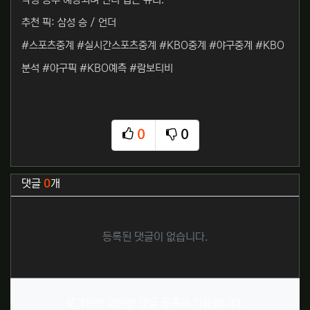
박빙 승부 예상되며 언더 접근 유리.
추천 픽: 삼성 승 / 언더
#스포츠중계 #실시간스포츠중계 #KBO중계 #야구중계 #KBO
분석 #야구픽 #KBO예측 #람보티비
0
0
추천
비추천
관련자료
댓글
0
개
등록된 댓글이 없습니다.
로그인한 회원만 댓글 등록이 가능합니다.