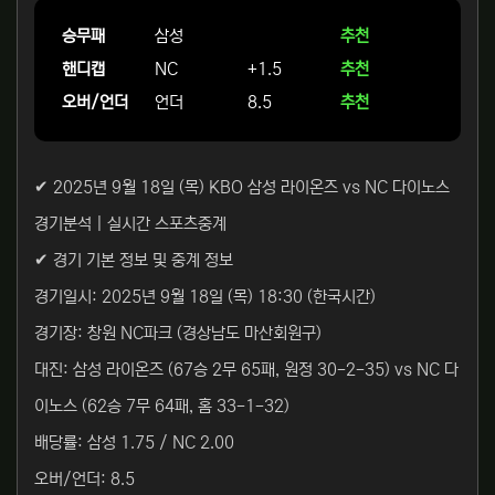
승무패
삼성
추천
핸디캡
NC
+1.5
추천
오버/언더
언더
8.5
추천
✔ 2025년 9월 18일 (목) KBO 삼성 라이온즈 vs NC 다이노스
경기분석 | 실시간 스포츠중계
✔ 경기 기본 정보 및 중계 정보
경기일시: 2025년 9월 18일 (목) 18:30 (한국시간)
경기장: 창원 NC파크 (경상남도 마산회원구)
대진: 삼성 라이온즈 (67승 2무 65패, 원정 30-2-35) vs NC 다
이노스 (62승 7무 64패, 홈 33-1-32)
배당률: 삼성 1.75 / NC 2.00
오버/언더: 8.5